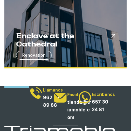
Enclave at the
Cathedral
Renovation
Llámanos
Escríbenos
Email
962 87
657 30
tienda@tr
89 88
24 81
iamoble.c
om