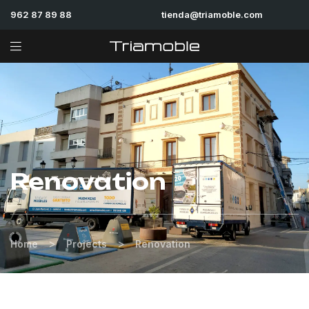
962 87 89 88
tienda@triamoble.com
Renovation
>
>
Home
Projects
Renovation